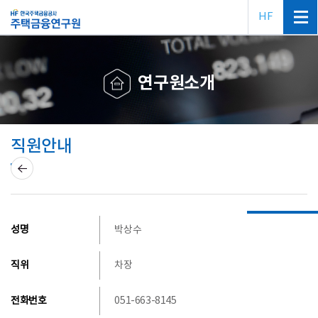
HF
연구원소개
직원안내
성명
박상수
직위
차장
전화번호
051-663-8145