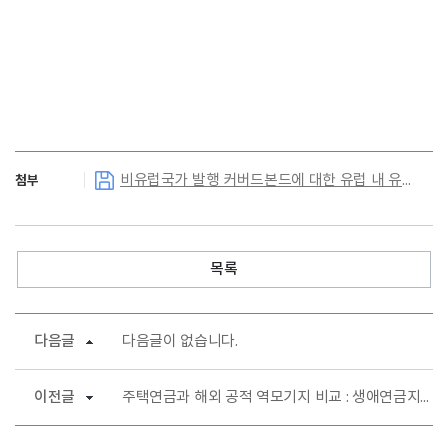
비유럽국가 발행 커버드본드에 대한 유럽 내 유동성 규제(HQLA) 동향 및 시사점.pdf
첨부
목록
다음글
다음글이 없습니다.
이전글
주택연금과 해외 공적 역모기지 비교 : 생애연금지급액 및 초기비용 중심으로