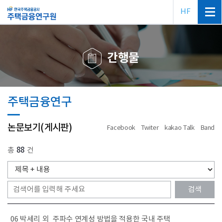
HF
간행물
주택금융연구
논문보기(게시판)
Facebook
Twiter
kakao Talk
Band
총
88
건
06 박세리 외_주파수 연계성 방법을 적용한 국내 주택