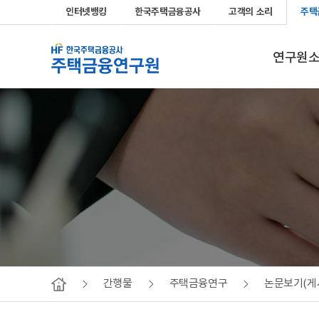
인터넷뱅킹
한국주택금융공사
고객의 소리
주택
연구원
간행물
주택금융연구
논문보기(게