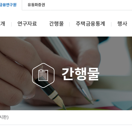
금융연구원
유동화증권
소개
연구자료
간행물
주택금융통계
행사
간행물
시판)