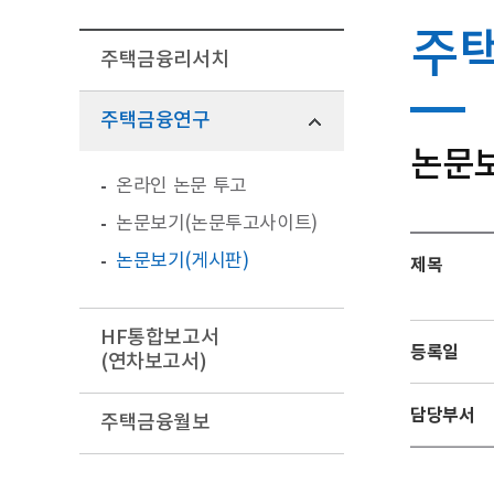
주
주택금융리서치
주택금융연구
논문보
온라인 논문 투고
논문보기(논문투고사이트)
논문보기(게시판)
제목
HF통합보고서
등록일
(연차보고서)
담당부서
주택금융월보