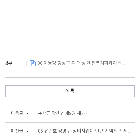
06 이동영 강상훈-다핵 상권 젠트리피케이션 위험도 및 결정요인 분석-머신러닝 기반 예측 모델과 공간분석 기법을 적용하여.pdf
첨부
목록
다음글
주택금융연구 제9권 제2호
이전글
05 유건호 강명구-정비사업이 인근 지역의 전세 가격에 미치는 영향