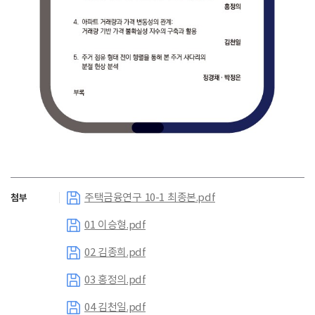
주택금융연구 10-1 최종본.pdf
첨부
01 이승형.pdf
02 김종희.pdf
03 홍정의.pdf
04 김천일.pdf