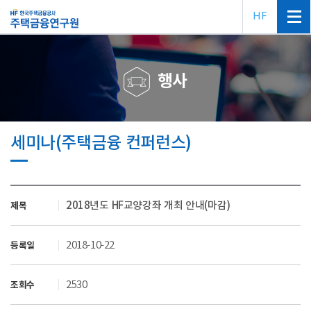
HF
행사
세미나(주택금융 컨퍼런스)
2018년도 HF교양강좌 개최 안내(마감)
제목
2018-10-22
등록일
2530
조회수